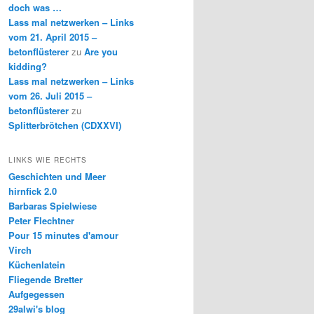
doch was …
Lass mal netzwerken – Links
vom 21. April 2015 –
betonflüsterer
zu
Are you
kidding?
Lass mal netzwerken – Links
vom 26. Juli 2015 –
betonflüsterer
zu
Splitterbrötchen (CDXXVI)
LINKS WIE RECHTS
Geschichten und Meer
hirnfick 2.0
Barbaras Spielwiese
Peter Flechtner
Pour 15 minutes d'amour
Virch
Küchenlatein
Fliegende Bretter
Aufgegessen
29alwi's blog