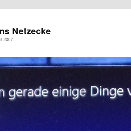
hns Netzecke
eit 2007