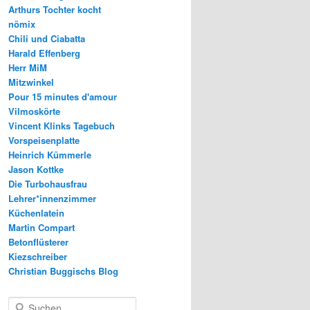
Arthurs Tochter kocht
nömix
Chili und Ciabatta
Harald Effenberg
Herr MiM
Mitzwinkel
Pour 15 minutes d'amour
Vilmoskörte
Vincent Klinks Tagebuch
Vorspeisenplatte
Heinrich Kümmerle
Jason Kottke
Die Turbohausfrau
Lehrer*innenzimmer
Küchenlatein
Martin Compart
Betonflüsterer
Kiezschreiber
Christian Buggischs Blog
S