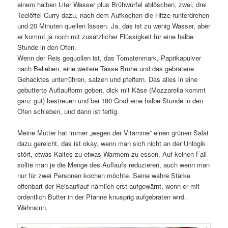
einem halben Liter Wasser plus Brühwürfel ablöschen, zwei, drei
Teelöffel Curry dazu, nach dem Aufkochen die Hitze runterdrehen
und 20 Minuten quellen lassen. Ja, das ist zu wenig Wasser, aber
er kommt ja noch mit zusätzlicher Flüssigkeit für eine halbe
Stunde in den Ofen.
Wenn der Reis gequollen ist, das Tomatenmark, Paprikapulver
nach Belieben, eine weitere Tasse Brühe und das gebratene
Gehacktes unterrühren, salzen und pfeffern. Das alles in eine
gebutterte Auflaufform geben, dick mit Käse (Mozzarella kommt
ganz gut) bestreuen und bei 180 Grad eine halbe Stunde in den
Ofen schieben, und dann ist fertig.
Meine Mutter hat immer „wegen der Vitamine“ einen grünen Salat
dazu gereicht, das ist okay, wenn man sich nicht an der Unlogik
stört, etwas Kaltes zu etwas Warmem zu essen. Auf keinen Fall
sollte man je die Menge des Auflaufs reduzieren, auch wenn man
nur für zwei Personen kochen möchte. Seine wahre Stärke
offenbart der Reisauflauf nämlich erst aufgewärnt, wenn er mit
ordentlich Butter in der Pfanne knusprig aufgebraten wird.
Wahnsinn.