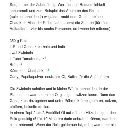
Sorgfalt bei der Zubereitung. Wer hier aus Bequemlichkeit
schummelt und zum Beispiel das Anbraten des Reises
(spielentscheidend!) weglässt, raubt dem Gericht seinen
Charakter. Aber der Reihe nach, zuerst die Zutaten (für eine
Auflaufform, vier bis sechs Personen, drei wenn ich mitesse):
350 g Reis
1 Pfund Gehacktes halb und halb
zwei Zwiebeln
1
1 Tube Tomatenmark
2
Brühe
3
Käse zum Überbacken
Curry, Paprikapulver, neutrales Öl, Butter für die Auflaufform
Die Zwiebeln schälen und in kleine Würfel schneiden, in der
Pfanne in etwas neutralem Öl glasig schwitzen lasse. Dann das
Gehacktes dazugeben und unter Rühren krümelig braten, salzen,
pfeffern, beiseite stellen.
In einem Topf 2 bis 3 Esslöffel Öl auf mittlere Hitze bringen, den
Reis geduldig (5 bis 10 Minuten) darin anbraten, rühren, damit er
nicht anbrennt. Wenn der Reis goldbraun ist, mit etwas mehr als