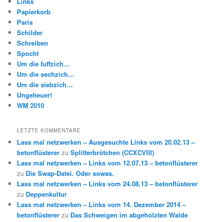
Links
Papierkorb
Paris
Schilder
Schreiben
Spocht
Um die fuffzich…
Um die sechzich…
Um die siebzich…
Ungeheuer!
WM 2010
LETZTE KOMMENTARE
Lass mal netzwerken – Ausgesuchte Links vom 20.02.13 –
betonflüsterer
zu
Splitterbrötchen (CCXCVIII)
Lass mal netzwerken – Links vom 12.07.13 – betonflüsterer
zu
Die Swap-Datei. Oder sowas.
Lass mal netzwerken – Links vom 24.08.13 – betonflüsterer
zu
Deppenkultur
Lass mal netzwerken – Links vom 14. Dezember 2014 –
betonflüsterer
zu
Das Schweigen im abgeholzten Walde