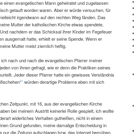
 sie einen evangelischen Mann geheiratet und zugelassen
lisch getauft worden waren. Aber er würde versuchen, für
 vielleicht irgendwann auf den rechten Weg fänden. Das
eine Mutter der katholischen Kirche etwas spendete,
 Und nachdem er das Schicksal ihrer Kinder im Fegefeuer
en ausgemalt hatte, erhielt er seine Spende. Wenn er
eine Mutter meist ziemlich heftig.
te ich nach und nach die evangelischen Pfarrer meiner
eden von ihnen gefragt, wie er denn die Praktiken seines
urteilt. Jeder dieser Pfarrer hatte ein gewisses Verständnis
Mischehen“
würden derartige Probleme eben mit sich
1
chen Zeitpunkt, mit 16, aus der evangelischen Kirche
en bei meinem Austritt keinerlei Rolle gespielt, ich wollte
derart widerliches Verhalten gutheißen, nicht in einem
keinen Grund gefunden, meine damalige Entscheidung in
a nur die Zeitung aufschlagen bzw. das Internet bemühen,