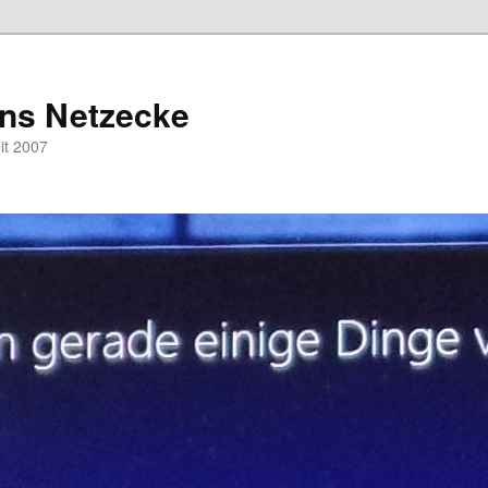
hns Netzecke
eit 2007