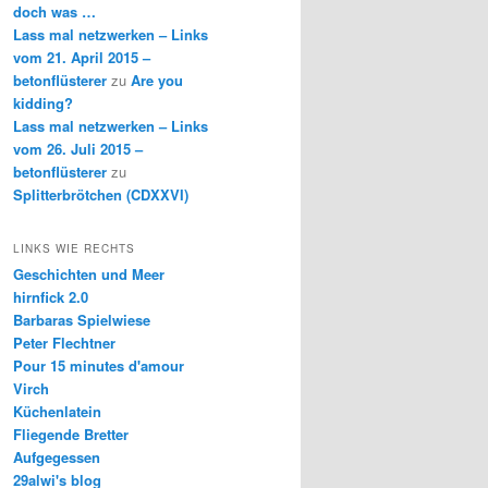
doch was …
Lass mal netzwerken – Links
vom 21. April 2015 –
betonflüsterer
zu
Are you
kidding?
Lass mal netzwerken – Links
vom 26. Juli 2015 –
betonflüsterer
zu
Splitterbrötchen (CDXXVI)
LINKS WIE RECHTS
Geschichten und Meer
hirnfick 2.0
Barbaras Spielwiese
Peter Flechtner
Pour 15 minutes d'amour
Virch
Küchenlatein
Fliegende Bretter
Aufgegessen
29alwi's blog