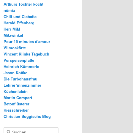
Arthurs Tochter kocht
nömix
Chili und Ciabatta
Harald Effenberg
Herr MiM
Mitzwinkel
Pour 15 minutes d'amour
Vilmoskörte
Vincent Klinks Tagebuch
Vorspeisenplatte
Heinrich Kümmerle
Jason Kottke
Die Turbohausfrau
Lehrer*innenzimmer
Küchenlatein
Martin Compart
Betonflüsterer
Kiezschreiber
Christian Buggischs Blog
S