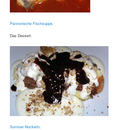
Pannonische Fischsuppe
.
Das Dessert:
Somloer Nockerln
.