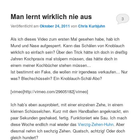
Man lernt wirklich nie aus
3
Veröffentlicht am
Oktober 24, 2011
von
Chris Kurbjuhn
Als ich dieses Video zum ersten Mal gesehen habe, hab ich
Mund und Nase aufgesperrt. Kann das Schälen von Knoblauch
wirklich so einfach sein? Über den Trick hätte ich doch in dreißig
Jahren Kochpraxis mal stolpern müssen, das hätte doch in
einem meiner Kochbücher stehen müssen…
Ist bestimmt ein Fake, die wollen mir irgendwas verkaufen… Nur
was? Blechschüsseln? Ein Knoblauch-Schäl-Abo?
[vimeo]http://vimeo.com/29605182[/vimeo]
Ich hab’s eben ausprobiert, mit einer einzelnen Zehe, in einem
kleinen Schüsselchen. Kurz mit dem Handballen angeknackt, ein
paar Sekunden geshaked, fertig. Funktioniert wie Sau. Ich mach
diese Woche endlich mal wieder das
Vierzig-Zehen-Huhn
. Aber
diesmal nehm ich sechzig Zehen. Quatsch, achtzig! Oder doch
gleich hundert?