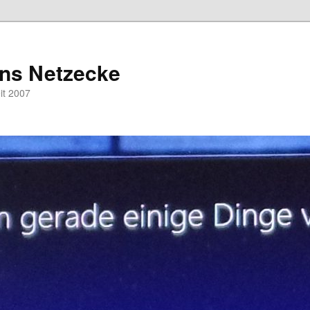
hns Netzecke
eit 2007