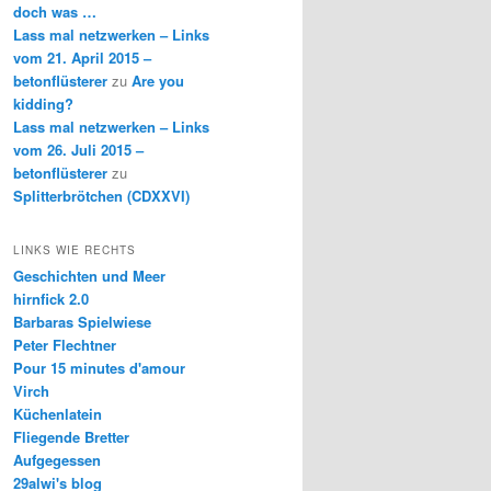
doch was …
Lass mal netzwerken – Links
vom 21. April 2015 –
betonflüsterer
zu
Are you
kidding?
Lass mal netzwerken – Links
vom 26. Juli 2015 –
betonflüsterer
zu
Splitterbrötchen (CDXXVI)
LINKS WIE RECHTS
Geschichten und Meer
hirnfick 2.0
Barbaras Spielwiese
Peter Flechtner
Pour 15 minutes d'amour
Virch
Küchenlatein
Fliegende Bretter
Aufgegessen
29alwi's blog