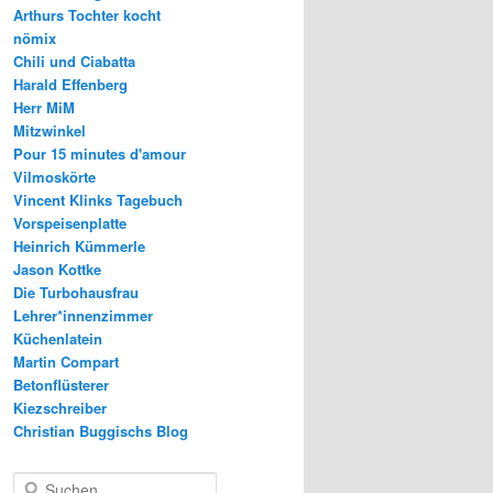
Arthurs Tochter kocht
nömix
Chili und Ciabatta
Harald Effenberg
Herr MiM
Mitzwinkel
Pour 15 minutes d'amour
Vilmoskörte
Vincent Klinks Tagebuch
Vorspeisenplatte
Heinrich Kümmerle
Jason Kottke
Die Turbohausfrau
Lehrer*innenzimmer
Küchenlatein
Martin Compart
Betonflüsterer
Kiezschreiber
Christian Buggischs Blog
S