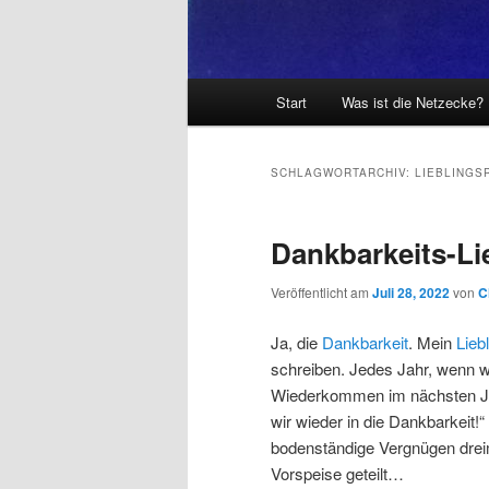
Hauptmenü
Start
Was ist die Netzecke?
SCHLAGWORTARCHIV:
LIEBLINGS
Dankbarkeits-Li
Veröffentlicht am
Juli 28, 2022
von
C
Ja, die
Dankbarkeit
. Mein
Lieb
schreiben. Jedes Jahr, wenn wi
Wiederkommen im nächsten Jah
wir wieder in die Dankbarkeit!
bodenständige Vergnügen drei
Vorspeise geteilt…