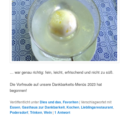
… war genau richtig: fein, leicht, erfrischend und nicht zu süß.
Die Vorfreude auf unsere Dankbarkeits-Menüs 2023 hat
begonnen!
Veröffentlicht unter
Dies und das
,
Favoriten
|
Verschlagwortet mit
Essen
,
Gasthaus zur Dankbarkeit
,
Kochen
,
Lieblingsrestaurant
,
Podersdorf
,
Trinken
,
Wein
|
1
Antwort