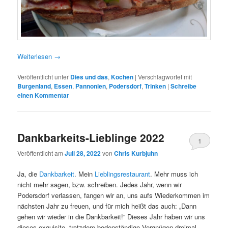
Weiterlesen
→
Veröffentlicht unter
Dies und das
,
Kochen
|
Verschlagwortet mit
Burgenland
,
Essen
,
Pannonien
,
Podersdorf
,
Trinken
|
Schreibe
einen Kommentar
Dankbarkeits-Lieblinge 2022
1
Veröffentlicht am
Juli 28, 2022
von
Chris Kurbjuhn
Ja, die
Dankbarkeit
. Mein
Lieblingsrestaurant
. Mehr muss ich
nicht mehr sagen, bzw. schreiben. Jedes Jahr, wenn wir
Podersdorf verlassen, fangen wir an, uns aufs Wiederkommen im
nächsten Jahr zu freuen, und für mich heißt das auch: „Dann
gehen wir wieder in die Dankbarkeit!“ Dieses Jahr haben wir uns
dieses exquisite, trotzdem bodenständige Vergnügen dreimal