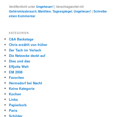
Veröffentlicht unter
Ungeheuer!
|
Verschlagwortet mit
Gehirnmissbrauch
,
Matthies
,
Tagesspiegel
,
Ungeheuer!
|
Schreibe
einen Kommentar
KATEGORIEN
C&A Backstage
Chris erzählt von früher
Der Tach im Verlach
Die Netzecke deckt auf
Dies und das
Effjotts Welt
EM 2008
Favoriten
Hermsdorf bei Nacht
Keine Kategorie
Kochen
Links
Papierkorb
Paris
Schilder