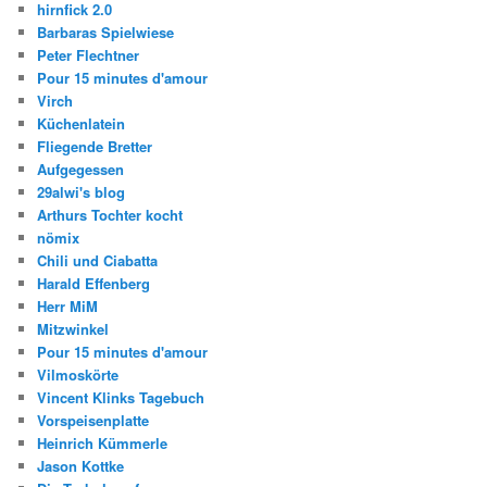
hirnfick 2.0
Barbaras Spielwiese
Peter Flechtner
Pour 15 minutes d'amour
Virch
Küchenlatein
Fliegende Bretter
Aufgegessen
29alwi's blog
Arthurs Tochter kocht
nömix
Chili und Ciabatta
Harald Effenberg
Herr MiM
Mitzwinkel
Pour 15 minutes d'amour
Vilmoskörte
Vincent Klinks Tagebuch
Vorspeisenplatte
Heinrich Kümmerle
Jason Kottke