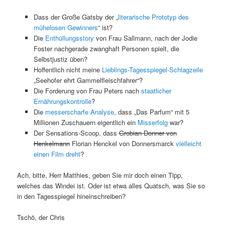
Dass der Große Gatsby der „
literarische Prototyp des
mühelosen Gewinners
“ ist?
Die
Enthüllungsstory
von Frau Sallmann, nach der Jodie
Foster nachgerade zwanghaft Personen spielt, die
Selbstjustiz üben?
Hoffentlich nicht meine
Lieblings-Tagesspiegel-Schlagzeile
„Seehofer ehrt Gammelfleischfahrer“?
Die Forderung von Frau Peters nach
staatlicher
Ernährungskontrolle
?
Die
messerscharfe Analyse
, dass „Das Parfum“ mit 5
Millionen Zuschauern eigentlich ein
Misserfolg
war?
Der Sensations-Scoop, dass
Grobian Donner von
Henkelmann
Florian Henckel von Donnersmarck
vielleicht
einen Film dreht
?
Ach, bitte, Herr Matthies, geben Sie mir doch einen Tipp,
welches das Windei ist. Oder ist etwa alles Quatsch, was Sie so
in den Tagesspiegel hineinschreiben?
Tschö, der Chris