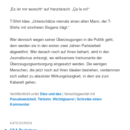
„Es ist mir wurscht“ auf französisch: „Ça la mi!“
T-Shirt-Idee; „Unterschätze niemals einen alten Mann, der T-
Shirts mit sinnfreien Slogans trägt.“
Wer dennoch wegen seiner Überzeugungen in die Politik geht,
dem werden sie in den ersten zwei Jahren Parteiarbeit
abgewöhnt. Wer danach noch auf ihnen beharrt, wird in den
Journalismus entsorgt, wo wirksamere Instrumente der
Überzeugungsentsorgung eingesetzt werden. Die wenigen
Menschen, die jetzt noch auf ihren Idealen bestehen, verdammen
sich selbst zu absoluter Wirkungslosigkeit, in dem sie zum
Kabarett gehen.
Veröffentlicht unter
Dies und das
|
Verschlagwortet mit
Pseudoweisheit
,
Tiefsinn
,
Wichtigtuerei
|
Schreibe einen
Kommentar
KATEGORIEN
C&A Backstage