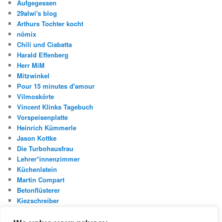
Aufgegessen
29alwi's blog
Arthurs Tochter kocht
nömix
Chili und Ciabatta
Harald Effenberg
Herr MiM
Mitzwinkel
Pour 15 minutes d'amour
Vilmoskörte
Vincent Klinks Tagebuch
Vorspeisenplatte
Heinrich Kümmerle
Jason Kottke
Die Turbohausfrau
Lehrer*innenzimmer
Küchenlatein
Martin Compart
Betonflüsterer
Kiezschreiber
Christian Buggischs Blog