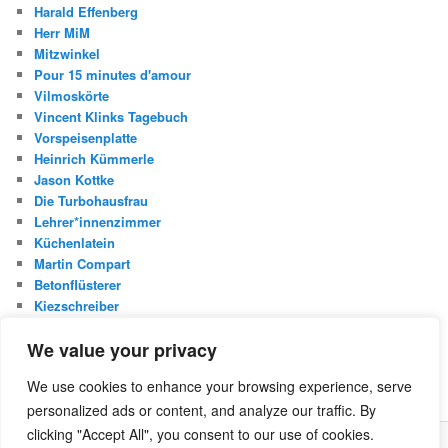
Harald Effenberg
Herr MiM
Mitzwinkel
Pour 15 minutes d'amour
Vilmoskörte
Vincent Klinks Tagebuch
Vorspeisenplatte
Heinrich Kümmerle
Jason Kottke
Die Turbohausfrau
Lehrer*innenzimmer
Küchenlatein
Martin Compart
Betonflüsterer
Kiezschreiber
Christian Buggischs Blog
We value your privacy
S
We use cookies to enhance your browsing experience, serve
u
personalized ads or content, and analyze our traffic. By
c
h
clicking "Accept All", you consent to our use of cookies.