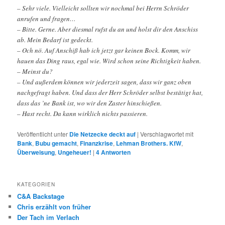
– Sehr viele. Vielleicht sollten wir nochmal bei Herrn Schröder
anrufen und fragen…
– Bitte. Gerne. Aber diesmal rufst du an und holst dir den Anschiss
ab. Mein Bedarf ist gedeckt.
– Och nö. Auf Anschiß hab ich jetzt gar keinen Bock. Komm, wir
hauen das Ding raus, egal wie. Wird schon seine Richtigkeit haben.
– Meinst du?
– Und außerdem können wir jederzeit sagen, dass wir ganz oben
nachgefragt haben. Und dass der Herr Schröder selbst bestätigt hat,
dass das ’ne Bank ist, wo wir den Zaster hinschießen.
– Hast recht. Da kann wirklich nichts passieren.
Veröffentlicht unter
Die Netzecke deckt auf
|
Verschlagwortet mit
Bank
,
Bubu gemacht
,
Finanzkrise
,
Lehman Brothers. KfW
,
Überweisung
,
Ungeheuer!
|
4
Antworten
KATEGORIEN
C&A Backstage
Chris erzählt von früher
Der Tach im Verlach