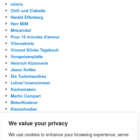
nömix
Chili und Ciabatta
Harald Effenberg
Herr MiM
Mitzwinkel
Pour 15 minutes d'amour
Vilmoskörte
Vincent Klinks Tagebuch
Vorspeisenplatte
Heinrich Kümmerle
Jason Kottke
Die Turbohausfrau
Lehrer*innenzimmer
Küchenlatein
Martin Compart
Betonflüsterer
Kiezschreiber
Christian Buggischs Blog
We value your privacy
S
We use cookies to enhance your browsing experience, serve
u