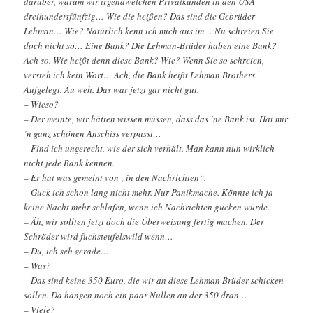
darüber, warum wir irgendwelchen Privatkunden in den USA
dreihundertfünfzig… Wie die heißen? Das sind die Gebrüder
Lehman… Wie? Natürlich kenn ich mich aus im… Nu schreien Sie
doch nicht so… Eine Bank? Die Lehman-Brüder haben eine Bank?
Ach so. Wie heißt denn diese Bank? Wie? Wenn Sie so schreien,
versteh ich kein Wort… Ach, die Bank heißt Lehman Brothers.
Aufgelegt. Au weh. Das war jetzt gar nicht gut.
– Wieso?
– Der meinte, wir hätten wissen müssen, dass das ’ne Bank ist. Hat mir
’n ganz schönen Anschiss verpasst…
– Find ich ungerecht, wie der sich verhält. Man kann nun wirklich
nicht jede Bank kennen.
– Er hat was gemeint von „in den Nachrichten“.
– Guck ich schon lang nicht mehr. Nur Panikmache. Könnte ich ja
keine Nacht mehr schlafen, wenn ich Nachrichten gucken würde.
– Äh, wir sollten jetzt doch die Überweisung fertig machen. Der
Schröder wird fuchsteufelswild wenn…
– Du, ich seh gerade…
– Was?
– Das sind keine 350 Euro, die wir an diese Lehman Brüder schicken
sollen. Da hängen noch ein paar Nullen an der 350 dran…
– Viele?