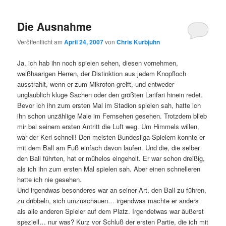
Die Ausnahme
Veröffentlicht am
April 24, 2007
von
Chris Kurbjuhn
Ja, ich hab ihn noch spielen sehen, diesen vornehmen,
weißhaarigen Herren, der Distinktion aus jedem Knopfloch
ausstrahlt, wenn er zum Mikrofon greift, und entweder
unglaublich kluge Sachen oder den größten Larifari hinein redet.
Bevor ich ihn zum ersten Mal im Stadion spielen sah, hatte ich
ihn schon unzählige Male im Fernsehen gesehen. Trotzdem blieb
mir bei seinem ersten Antritt die Luft weg. Um Himmels willen,
war der Kerl schnell! Den meisten Bundesliga-Spielern konnte er
mit dem Ball am Fuß einfach davon laufen. Und die, die selber
den Ball führten, hat er mühelos eingeholt. Er war schon dreißig,
als ich ihn zum ersten Mal spielen sah. Aber einen schnelleren
hatte ich nie gesehen.
Und irgendwas besonderes war an seiner Art, den Ball zu führen,
zu dribbeln, sich umzuschauen… irgendwas machte er anders
als alle anderen Spieler auf dem Platz. Irgendetwas war äußerst
speziell… nur was? Kurz vor Schluß der ersten Partie, die ich mit