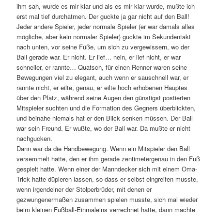
ihm sah, wurde es mir klar und als es mir klar wurde, mußte ich
erst mal tief durchatmen. Der guckte ja gar nicht auf den Ball!
Jeder andere Spieler, jeder normale Spieler (er war damals alles
mögliche, aber kein normaler Spieler) guckte im Sekundentakt
nach unten, vor seine Füße, um sich zu vergewissern, wo der
Ball gerade war. Er nicht. Er lief… nein, er lief nicht, er war
schneller, er rannte… Quatsch, für einen Renner waren seine
Bewegungen viel zu elegant, auch wenn er sauschnell war, er
rannte nicht, er eilte, genau, er eilte hoch erhobenen Hauptes
über den Platz, während seine Augen den günstigst postierten
Mitspieler suchten und die Formation des Gegners überblickten,
und beinahe niemals hat er den Blick senken müssen. Der Ball
war sein Freund. Er wußte, wo der Ball war. Da mußte er nicht
nachgucken.
Dann war da die Handbewegung. Wenn ein Mitspieler den Ball
versemmelt hatte, den er ihm gerade zentimetergenau in den Fuß
gespielt hatte. Wenn einer der Manndecker sich mit einem Oma-
Trick hatte düpieren lassen, so dass er selbst eingreifen musste,
wenn irgendeiner der Stolperbrüder, mit denen er
gezwungenermaßen zusammen spielen musste, sich mal wieder
beim kleinen Fußball-Einmaleins verrechnet hatte, dann machte