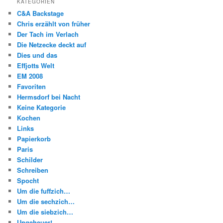
KATEGORIEN
C&A Backstage
Chris erzählt von früher
Der Tach im Verlach
Die Netzecke deckt auf
Dies und das
Effjotts Welt
EM 2008
Favoriten
Hermsdorf bei Nacht
Keine Kategorie
Kochen
Links
Papierkorb
Paris
Schilder
Schreiben
Spocht
Um die fuffzich…
Um die sechzich…
Um die siebzich…
Ungeheuer!