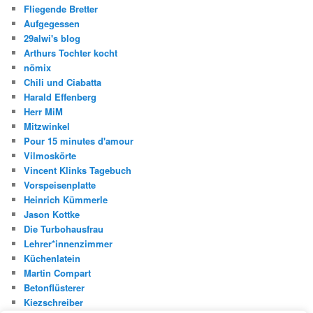
Fliegende Bretter
Aufgegessen
29alwi's blog
Arthurs Tochter kocht
nömix
Chili und Ciabatta
Harald Effenberg
Herr MiM
Mitzwinkel
Pour 15 minutes d'amour
Vilmoskörte
Vincent Klinks Tagebuch
Vorspeisenplatte
Heinrich Kümmerle
Jason Kottke
Die Turbohausfrau
Lehrer*innenzimmer
Küchenlatein
Martin Compart
Betonflüsterer
Kiezschreiber