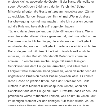
er diese kleine, wegwerfende Geste mit der Hand. Als wollte er
sagen „Vergeßt den Blödmann, der lernt’s eh nie.“ Seine
Mitspieler pflegten die Geste mit zusammengebissenen Zähnen
zu erdulden. Nur der Torwart soll ihm einmal „Wenn du diese
Handbewegung noch einmal machst, falle ich vor allen Leuten
auf die Knie und bete dich an!“ zugerufen haben.
Tja, und dann diese weiten, das Spiel öffnenden Pässe. Wenn
man den ersten dieser Pässe gesehen hat, hielt man die Luft an.
Das waren unglaubliche Dinger, die er da aus dem Fußgelenk
raushaute. Ja, aus dem Fußgelenk. Jeder andere hätte sich den
Ball vorlegen und mit dem Schußbein ziemlich weit ausholen
müssen, um den Ball 40, 50 oder 60 Meter nach vorne zu
spielen. Er konnte eine solche Länge mit einem lässigen
Schnickser aus dem Fußgelenk erreichen, und allein diese
Fähigkeit wäre atemberaubend gewesen, wenn da nicht noch die
unglaubliche Präzision dieser Pässe gewesen wäre. Er konnte
diese Pässe so präzise timen, dass der Adressat des Balls
einfach in dem Moment blind losspurten konnte, wenn der
Schnickser aus dem Fußgelenk kam. Er wußte, dass er den Ball
problemlos würde mitnehmen können, weil er ihm im vollen Lauf
im richtigen Moment vor den richtigen Fuß fallen würde. Ja, es
waren solche Pässe. Man gewöhnte sich nicht an sie. Man