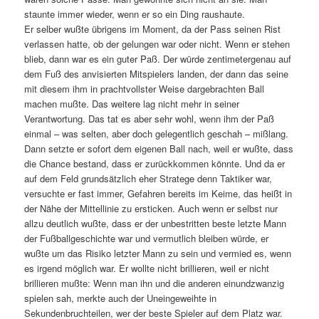
staunte immer wieder, wenn er so ein Ding raushaute.
Er selber wußte übrigens im Moment, da der Pass seinen Rist
verlassen hatte, ob der gelungen war oder nicht. Wenn er stehen
blieb, dann war es ein guter Paß. Der würde zentimetergenau auf
dem Fuß des anvisierten Mitspielers landen, der dann das seine
mit diesem ihm in prachtvollster Weise dargebrachten Ball
machen mußte. Das weitere lag nicht mehr in seiner
Verantwortung. Das tat es aber sehr wohl, wenn ihm der Paß
einmal – was selten, aber doch gelegentlich geschah – mißlang.
Dann setzte er sofort dem eigenen Ball nach, weil er wußte, dass
die Chance bestand, dass er zurückkommen könnte. Und da er
auf dem Feld grundsätzlich eher Stratege denn Taktiker war,
versuchte er fast immer, Gefahren bereits im Keime, das heißt in
der Nähe der Mittellinie zu ersticken. Auch wenn er selbst nur
allzu deutlich wußte, dass er der unbestritten beste letzte Mann
der Fußballgeschichte war und vermutlich bleiben würde, er
wußte um das Risiko letzter Mann zu sein und vermied es, wenn
es irgend möglich war. Er wollte nicht brillieren, weil er nicht
brillieren mußte: Wenn man ihn und die anderen einundzwanzig
spielen sah, merkte auch der Uneingeweihte in
Sekundenbruchteilen, wer der beste Spieler auf dem Platz war.