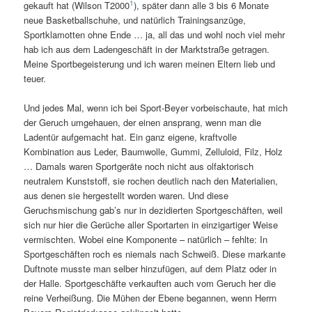
1
gekauft hat (Wilson T2000
), später dann alle 3 bis 6 Monate
neue Basketballschuhe, und natürlich Trainingsanzüge,
Sportklamotten ohne Ende … ja, all das und wohl noch viel mehr
hab ich aus dem Ladengeschäft in der Marktstraße getragen.
Meine Sportbegeisterung und ich waren meinen Eltern lieb und
teuer.
Und jedes Mal, wenn ich bei Sport-Beyer vorbeischaute, hat mich
der Geruch umgehauen, der einen ansprang, wenn man die
Ladentür aufgemacht hat. Ein ganz eigene, kraftvolle
Kombination aus Leder, Baumwolle, Gummi, Zelluloid, Filz, Holz
… Damals waren Sportgeräte noch nicht aus olfaktorisch
neutralem Kunststoff, sie rochen deutlich nach den Materialien,
aus denen sie hergestellt worden waren. Und diese
Geruchsmischung gab’s nur in dezidierten Sportgeschäften, weil
sich nur hier die Gerüche aller Sportarten in einzigartiger Weise
vermischten. Wobei eine Komponente – natürlich – fehlte: In
Sportgeschäften roch es niemals nach Schweiß. Diese markante
Duftnote musste man selber hinzufügen, auf dem Platz oder in
der Halle. Sportgeschäfte verkauften auch vom Geruch her die
reine Verheißung. Die Mühen der Ebene begannen, wenn Herrn