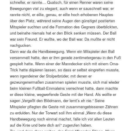
schneller, er rannte… Quatsch, für einen Renner waren seine
Bewegungen viel zu elegant, auch wenn er sauschnell war, er
rannte nicht, er eilte, genau, er eilte hoch erhobenen Hauptes
über den Platz, während seine Augen den günstigst postierten
Mitspieler suchten und die Formation des Gegners überblickten,
und beinahe niemals hat er den Blick senken müssen. Der Ball
war sein Freund. Er wußte, wo der Ball war. Da mußte er nicht
nachgucken.
Dann war da die Handbewegung. Wenn ein Mitspieler den Ball
versemmelt hatte, den er ihm gerade zentimetergenau in den Fuß
gespielt hatte. Wenn einer der Manndecker sich mit einem Oma-
Trick hatte düpieren lassen, so dass er selbst eingreifen musste,
wenn irgendeiner der Stolperbrüder, mit denen er
gezwungenermaßen zusammen spielen musste, sich mal wieder
beim kleinen Fußball-Einmaleins verrechnet hatte, dann machte
er diese kleine, wegwerfende Geste mit der Hand. Als wollte er
sagen „Vergeßt den Blödmann, der lernt’s eh nie.“ Seine
Mitspieler pflegten die Geste mit zusammengebissenen Zähnen
zu erdulden. Nur der Torwart soll ihm einmal „Wenn du diese
Handbewegung noch einmal machst, falle ich vor allen Leuten
auf die Knie und bete dich an!“ zugerufen haben.