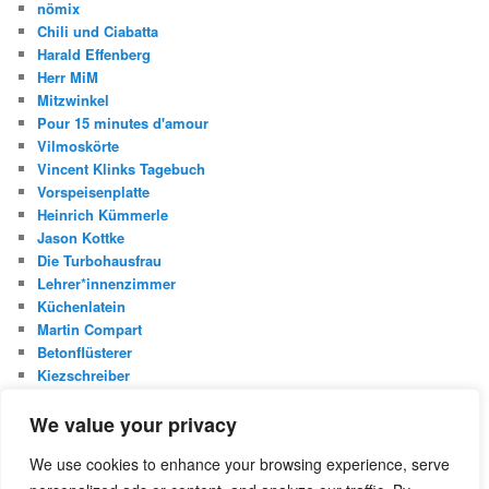
nömix
Chili und Ciabatta
Harald Effenberg
Herr MiM
Mitzwinkel
Pour 15 minutes d'amour
Vilmoskörte
Vincent Klinks Tagebuch
Vorspeisenplatte
Heinrich Kümmerle
Jason Kottke
Die Turbohausfrau
Lehrer*innenzimmer
Küchenlatein
Martin Compart
Betonflüsterer
Kiezschreiber
Christian Buggischs Blog
We value your privacy
S
We use cookies to enhance your browsing experience, serve
u