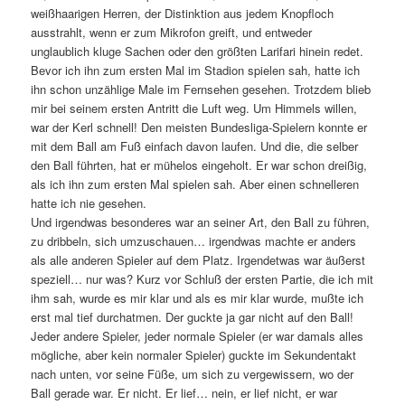
weißhaarigen Herren, der Distinktion aus jedem Knopfloch
ausstrahlt, wenn er zum Mikrofon greift, und entweder
unglaublich kluge Sachen oder den größten Larifari hinein redet.
Bevor ich ihn zum ersten Mal im Stadion spielen sah, hatte ich
ihn schon unzählige Male im Fernsehen gesehen. Trotzdem blieb
mir bei seinem ersten Antritt die Luft weg. Um Himmels willen,
war der Kerl schnell! Den meisten Bundesliga-Spielern konnte er
mit dem Ball am Fuß einfach davon laufen. Und die, die selber
den Ball führten, hat er mühelos eingeholt. Er war schon dreißig,
als ich ihn zum ersten Mal spielen sah. Aber einen schnelleren
hatte ich nie gesehen.
Und irgendwas besonderes war an seiner Art, den Ball zu führen,
zu dribbeln, sich umzuschauen… irgendwas machte er anders
als alle anderen Spieler auf dem Platz. Irgendetwas war äußerst
speziell… nur was? Kurz vor Schluß der ersten Partie, die ich mit
ihm sah, wurde es mir klar und als es mir klar wurde, mußte ich
erst mal tief durchatmen. Der guckte ja gar nicht auf den Ball!
Jeder andere Spieler, jeder normale Spieler (er war damals alles
mögliche, aber kein normaler Spieler) guckte im Sekundentakt
nach unten, vor seine Füße, um sich zu vergewissern, wo der
Ball gerade war. Er nicht. Er lief… nein, er lief nicht, er war