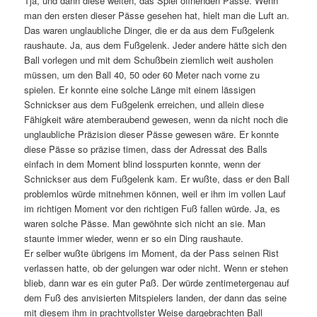
Tja, und dann diese weiten, das Spiel öffnenden Pässe. Wenn
man den ersten dieser Pässe gesehen hat, hielt man die Luft an.
Das waren unglaubliche Dinger, die er da aus dem Fußgelenk
raushaute. Ja, aus dem Fußgelenk. Jeder andere hätte sich den
Ball vorlegen und mit dem Schußbein ziemlich weit ausholen
müssen, um den Ball 40, 50 oder 60 Meter nach vorne zu
spielen. Er konnte eine solche Länge mit einem lässigen
Schnickser aus dem Fußgelenk erreichen, und allein diese
Fähigkeit wäre atemberaubend gewesen, wenn da nicht noch die
unglaubliche Präzision dieser Pässe gewesen wäre. Er konnte
diese Pässe so präzise timen, dass der Adressat des Balls
einfach in dem Moment blind losspurten konnte, wenn der
Schnickser aus dem Fußgelenk kam. Er wußte, dass er den Ball
problemlos würde mitnehmen können, weil er ihm im vollen Lauf
im richtigen Moment vor den richtigen Fuß fallen würde. Ja, es
waren solche Pässe. Man gewöhnte sich nicht an sie. Man
staunte immer wieder, wenn er so ein Ding raushaute.
Er selber wußte übrigens im Moment, da der Pass seinen Rist
verlassen hatte, ob der gelungen war oder nicht. Wenn er stehen
blieb, dann war es ein guter Paß. Der würde zentimetergenau auf
dem Fuß des anvisierten Mitspielers landen, der dann das seine
mit diesem ihm in prachtvollster Weise dargebrachten Ball