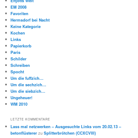
Effjotts Welt
EM 2008
Favoriten
Hermsdorf bei Nacht
Keine Kategorie
Kochen
Links
Papierkorb
Paris
Schilder
Schreiben
Spocht
Um die fuffzich…
Um die sechzich…
Um die siebzich…
Ungeheuer!
WM 2010
LETZTE KOMMENTARE
Lass mal netzwerken – Ausgesuchte Links vom 20.02.13 –
betonflüsterer
zu
Splitterbrötchen (CCXCVIII)