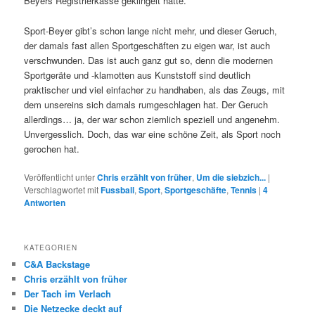
Beyers Registrierkasse geklingelt hatte.
Sport-Beyer gibt’s schon lange nicht mehr, und dieser Geruch,
der damals fast allen Sportgeschäften zu eigen war, ist auch
verschwunden. Das ist auch ganz gut so, denn die modernen
Sportgeräte und -klamotten aus Kunststoff sind deutlich
praktischer und viel einfacher zu handhaben, als das Zeugs, mit
dem unsereins sich damals rumgeschlagen hat. Der Geruch
allerdings… ja, der war schon ziemlich speziell und angenehm.
Unvergesslich. Doch, das war eine schöne Zeit, als Sport noch
gerochen hat.
Veröffentlicht unter
Chris erzählt von früher
,
Um die siebzich...
|
Verschlagwortet mit
Fussball
,
Sport
,
Sportgeschäfte
,
Tennis
|
4
Antworten
KATEGORIEN
C&A Backstage
Chris erzählt von früher
Der Tach im Verlach
Die Netzecke deckt auf