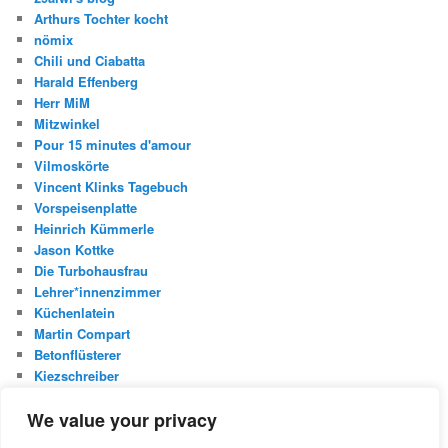
Arthurs Tochter kocht
nömix
Chili und Ciabatta
Harald Effenberg
Herr MiM
Mitzwinkel
Pour 15 minutes d'amour
Vilmoskörte
Vincent Klinks Tagebuch
Vorspeisenplatte
Heinrich Kümmerle
Jason Kottke
Die Turbohausfrau
Lehrer*innenzimmer
Küchenlatein
Martin Compart
Betonflüsterer
Kiezschreiber
Christian Buggischs Blog
We value your privacy
S