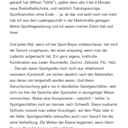
1
gekauft hat (Wilson T2000
), später dann alle 3 bis 6 Monate
neue Basketballschuhe, und natürlich Trainingsanzüge,
Sportklamotten ohne Ende … ja, all das und wohl noch viel mehr
hab ich aus dem Ladengeschäft in der Marktstraße getragen.
Meine Sportbegeisterung und ich waren meinen Eltern lieb und
teuer.
Und jedes Mal, wenn ich bei Sport-Beyer vorbeischaute, hat mich
der Geruch umgehauen, der einen ansprang, wenn man die
Ladentür aufgemacht hat. Ein ganz eigene, kraftvolle
Kombination aus Leder, Baumwolle, Gummi, Zelluloid, Filz, Holz
… Damals waren Sportgeräte noch nicht aus olfaktorisch
neutralem Kunststoff, sie rochen deutlich nach den Materialien,
aus denen sie hergestellt worden waren. Und diese
Geruchsmischung gab’s nur in dezidierten Sportgeschäften, weil
sich nur hier die Gerüche aller Sportarten in einzigartiger Weise
vermischten. Wobei eine Komponente – natürlich – fehlte: In
Sportgeschäften roch es niemals nach Schweiß. Diese markante
Duftnote musste man selber hinzufügen, auf dem Platz oder in
der Halle. Sportgeschäfte verkauften auch vom Geruch her die
reine Verheißung. Die Mühen der Ebene begannen, wenn Herrn