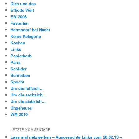
Dies und das
Effjotts Welt
EM 2008
Favoriten
Hermsdorf bei Nacht
Keine Kategorie
Kochen
Links
Papierkorb
Paris
Schilder
Schreiben
Spocht
Um die fuffzich…
Um die sechzich…
Um die siebzich…
Ungeheuer!
WM 2010
LETZTE KOMMENTARE
Lass mal netzwerken – Ausgesuchte Links vom 20.02.13 –